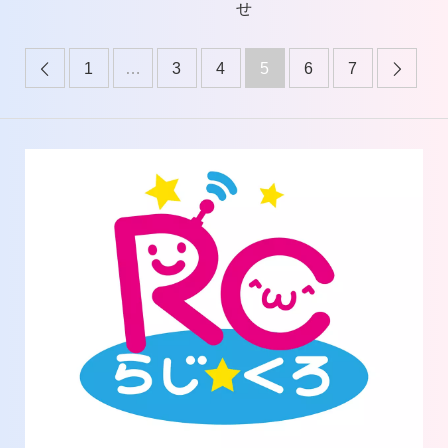
せ
1
…
3
4
5
6
7

